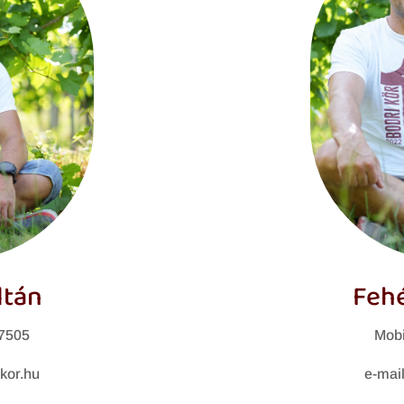
ltán
Fehé
87505
Mobi
kor.hu
e-mai