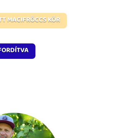
TT MACIFRÖCCS KÖR
 FORDÍTVA