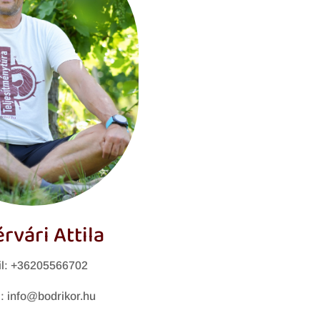
rvári Attila
l: +36205566702
l: info@bodrikor.hu