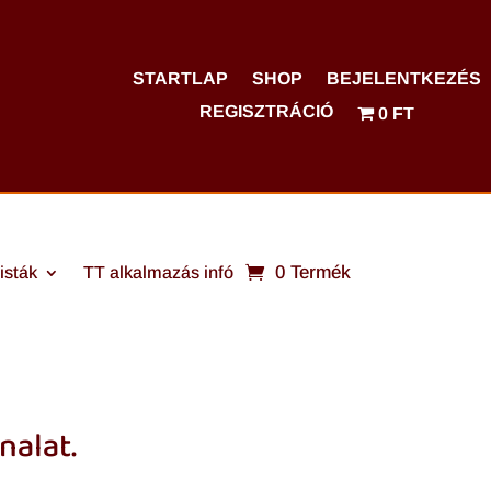
STARTLAP
SHOP
BEJELENTKEZÉS
REGISZTRÁCIÓ
0 FT
0 Termék
isták
TT alkalmazás infó
nalat.